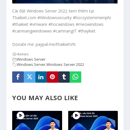
Cài đặt Windows Server 2022 Xem thêm tại:
Thaikiet.com #Windowssecurity #hocsystemmienphi
#thaikiet #vmware #hocwindows #meowindows
#camnangwindowws #camnangIT #thaykiet
Donate me: paypal.me/thaikietVN
4
views
Windows Server
Windows Server
,
Windows Server 2022
YOU MAY ALSO LIKE