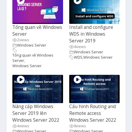
Tổng quan về Windows
Install and configure
Server
WDS in Windows
2
views
Server 2019
Windows Server
4
views
Windows Server
Tổng quan về Windows
WDS
,
Windows Server
Server
,
Windows Server
Nâng cấp Windows
Cấu hình Routing and
Server 2019 lên
Remote access
Windows Server 2022
Windows Server 2022
4
views
8
views
Windows Server
Windows Server