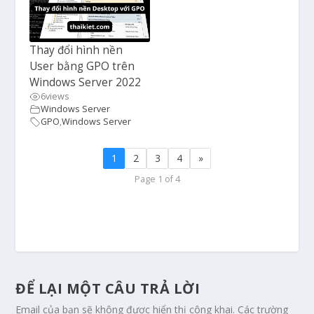
Thay đổi hình nền
User bằng GPO trên
Windows Server 2022
6
views
Windows Server
GPO
,
Windows Server
1
2
3
4
»
Page 1 of 4
ĐỂ LẠI MỘT CÂU TRẢ LỜI
Email của bạn sẽ không được hiển thị công khai.
Các trường