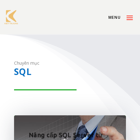
Chuyên mục
SQL
Nâng cấp SQL Server từ