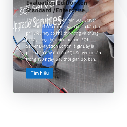
Evaluation Edition lên
Standard /Enterprise
Tôi cần thay đổi phiên bản SQL Server
Evaluation của mình thành phiên bản trả
phí. Điều này có khả thi không và chúng
ta hãy cùng thực hiện nó nhé. SQL
Server Evaluation Edition là gì? Đây là
phiên bản đầy đủ của SQL Server có sẵn
trong 180 ngày. Sau thời gian đó, bạn...
Tìm hiểu