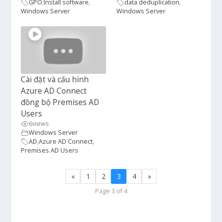
GPO
,
Install software
,
data deduplication
,
Windows Server
Windows Server
Cài đặt và cấu hình
Azure AD Connect
đồng bộ Premises AD
Users
6
views
Windows Server
AD
,
Azure AD Connect
,
Premises AD Users
«
1
2
3
4
»
Page 3 of 4