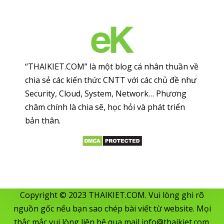
“THAIKIET.COM” là một blog cá nhân thuần về
chia sẻ các kiến thức CNTT với các chủ đề như
Security, Cloud, System, Network… Phương
châm chính là chia sẽ, học hỏi và phát triển
bản thân.
Copyright © 2023 THAIKIET.COM. Vui lòng ghi rõ
nguồn gốc nếu bạn sao chép bài viết từ website. Mọi
thắc mắc vui lòng liên hệ qua mail
info@thaikiet.com
.