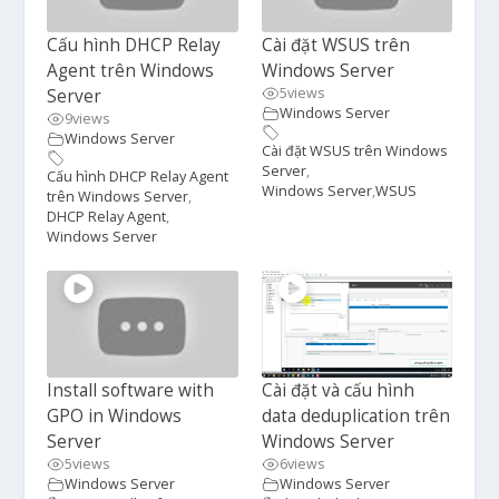
Cấu hình DHCP Relay
Cài đặt WSUS trên
Agent trên Windows
Windows Server
5
views
Server
Windows Server
9
views
Windows Server
Cài đặt WSUS trên Windows
Server
,
Cấu hình DHCP Relay Agent
Windows Server
,
WSUS
trên Windows Server
,
DHCP Relay Agent
,
Windows Server
Install software with
Cài đặt và cấu hình
GPO in Windows
data deduplication trên
Server
Windows Server
5
views
6
views
Windows Server
Windows Server