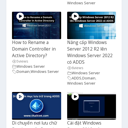
Windows Server
How to Rename a
Nâng cấp Windows
Domain Controller in
Server 2012 R2 lên
Active Directory?
Windows Server 2022
5
views
có ADDS
Windows Server
6
views
Domain
,
Windows Server
Windows Server
ADDS
,
Domain
,
Windows Server
Di chuyển nơi lưu chữ
Cài đặt Windows