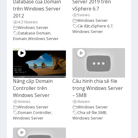
Database của Domain
Server 2019 trên
trên Windows Server
vSphere 6.7
5
views
2012
Windows Server
4.316
views
Cài đặt
,
vSphere 6.7
,
Windows Server
Windows Server
Database Domain
,
Domain
,
Windows Server
Nâng cấp Domain
Cấu hình chia sẽ file
Controller trên
trong Windows Server
Windows Server
– SMB
6
views
4
views
Windows Server
Windows Server
Domain Controller
,
Chia sẽ file
,
SMB
,
Windows Server
Windows Server