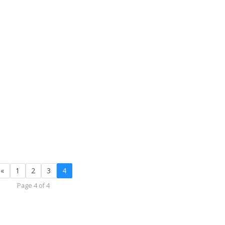
«
1
2
3
4
Page 4 of 4