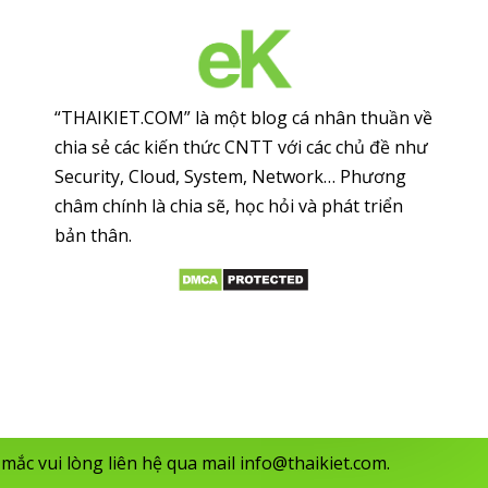
“THAIKIET.COM” là một blog cá nhân thuần về
chia sẻ các kiến thức CNTT với các chủ đề như
Security, Cloud, System, Network… Phương
châm chính là chia sẽ, học hỏi và phát triển
bản thân.
mắc vui lòng liên hệ qua mail
info@thaikiet.com
.