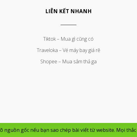
LIÊN KẾT NHANH
Tiktok – Mua gì cũng có
Traveloka – Vé máy bay giá rẽ
Shopee – Mua sắm thả ga
 nguồn gốc nếu bạn sao chép bài viết từ website. Mọi thắc 