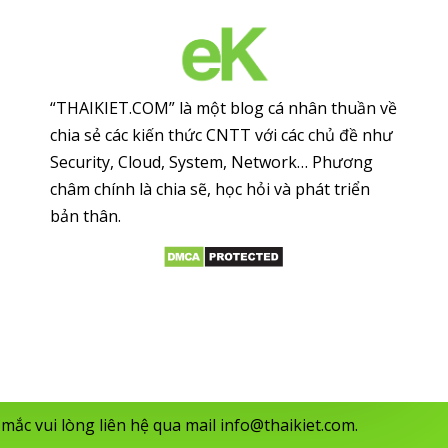
“THAIKIET.COM” là một blog cá nhân thuần về
chia sẻ các kiến thức CNTT với các chủ đề như
Security, Cloud, System, Network… Phương
châm chính là chia sẽ, học hỏi và phát triển
bản thân.
mắc vui lòng liên hệ qua mail
info@thaikiet.com
.