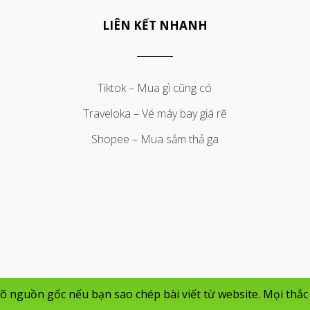
LIÊN KẾT NHANH
Tiktok – Mua gì cũng có
Traveloka – Vé máy bay giá rẽ
Shopee – Mua sắm thả ga
 nguồn gốc nếu bạn sao chép bài viết từ website. Mọi thắc 