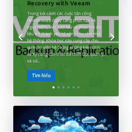
Recovery with Veeam
Trong bối cảnh các cuộc tấn công
ransomware ngày càng phức tạp và
nguy hiểm, việc sao lưu và phục hồi dữ
liệu trở thành yếu tố sống còn cho mọi
hệ thống. Khóa học này cung cấp cho
quản trị viên hệ thống những kiến thức
và kỹ năng cần thiết để thiết lập, quản lý,
và sử...
Tìm hiểu