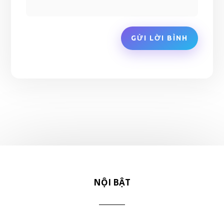
GỬI LỜI BÌNH
NỘI BẬT