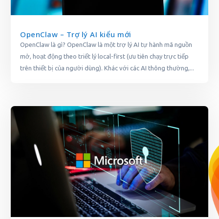
OpenClaw – Trợ lý AI kiểu mới
OpenClaw là gì? OpenClaw là một trợ lý AI tự hành mã nguồn
mở, hoạt động theo triết lý local-first (ưu tiên chạy trực tiếp
trên thiết bị của người dùng). Khác với các AI thông thường,...