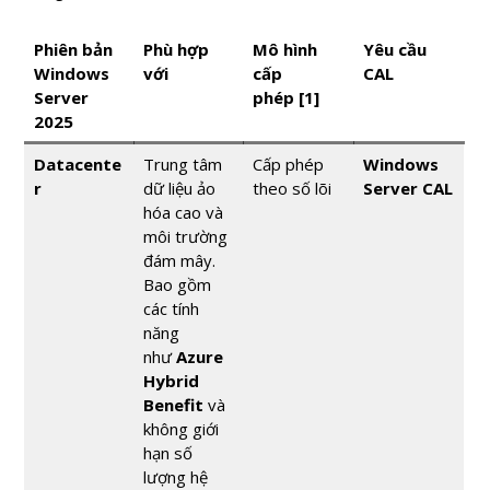
Phiên bản
Phù hợp
Mô hình
Yêu cầu
Windows
với
cấp
CAL
Server
phép
[1]
2025
Datacente
Trung tâm
Cấp phép
Windows
r
dữ liệu ảo
theo số lõi
Server CAL
hóa cao và
môi trường
đám mây.
Bao gồm
các tính
năng
như
Azure
Hybrid
Benefit
và
không giới
hạn số
lượng hệ