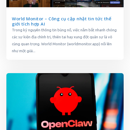
World Monitor – Công cụ cập nhật tin tức thế
giới tích hợp AI
Trong kỷ nguyên thông tin bùng nổ, việc nắm bắt nhanh chóng
các sự kiện địa chính trị, thiên tai hay xung đột quân sự là vô
cùng quan trọng. World Monitor (worldmonitor.app) nổi lên
như một giải...