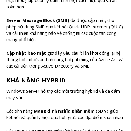
mật mới, giúp quản lý danh tính một cách hiệu quả và an
toàn hơn.
Server Message Block (SMB)
đã được cập nhật, cho
phép sử dụng SMB qua kết nối Quick UDP Internet (QUIC)
và cải thiện khả năng bảo vệ chống lại các cuộc tấn công
mạng phổ biến.
Cập nhật bảo mật
giờ đây yêu cầu ít lần khởi động lại hệ
thống hơn, nhờ vào tính năng hotpatching của Azure Arc và
các cải tiến trong Active Directory và SMB.
KHẢ NĂNG HYBRID
Windows Server hỗ trợ các môi trường hybrid và đa đám
mây với:
Các tính năng
Mạng định nghĩa phần mềm (SDN)
giúp
kết nối và quản lý hiệu quả hơn giữa các địa điểm khác nhau.
Các công cụ
Azure Arc
giúp tích hợp các dịch vụ Azure vào