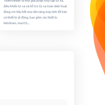
TeamViewer là một giải pháp truy cập từ xa,
điều khiển từ xa và hỗ trợ từ xa toàn diện hoạt
động với hầu hết mọi nền tảng máy tính để bàn
và thiết bị di động, bao gồm các thiết bị
Windows, macOS,...