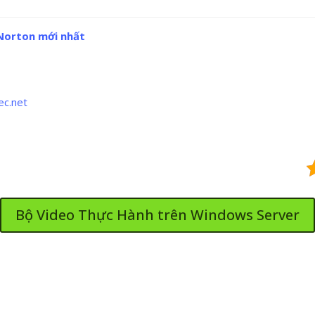
 Norton mới nhất
ec.net
Bộ Video Thực Hành trên Windows Server