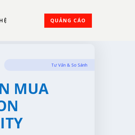
QUẢNG CÁO
 HỆ
Tư Vấn & So Sánh
ẤN MUA
ON
ITY