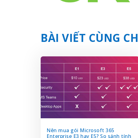
BÀI VIẾT CÙNG 
Nên mua gói Microsoft 365
Enterprise E3 hay E5? So sánh tính