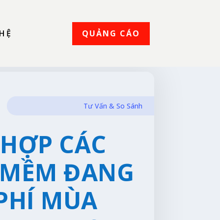
QUẢNG CÁO
 HỆ
Tư Vấn & So Sánh
 HỢP CÁC
 MỀM ĐANG
PHÍ MÙA