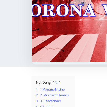
Nội Dung
Ẩn
1.
1.ManageEngine
2.
2. Microsoft Teams
3.
3. Bitdefender
4.
4.Sophos