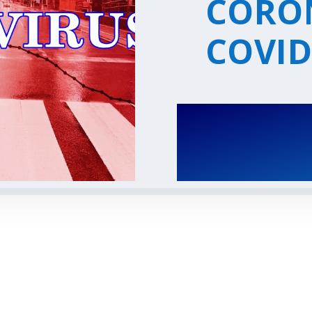
CORO
COVID