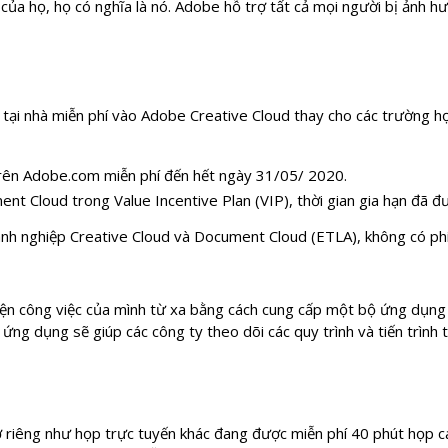
ủa họ, họ có nghĩa là nó. Adobe hỗ trợ tất cả mọi người bị ảnh 
n tại nhà miễn phí vào Adobe Creative Cloud thay cho các trường 
rên Adobe.com miễn phí đến hết ngày 31/05/ 2020.
nt Cloud trong Value Incentive Plan (VIP), thời gian gia hạn đã đ
anh nghiệp Creative Cloud và Document Cloud (ETLA), không có ph
ện công việc của mình từ xa bằng cách cung cấp một bộ ứng dụng 
ác ứng dụng sẽ giúp các công ty theo dõi các quy trình và tiến trìn
ợ riêng như họp trực tuyến khác đang được miễn phí 40 phút họp