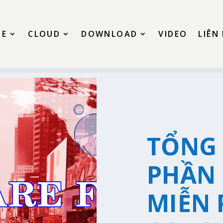
SE
CLOUD
DOWNLOAD
VIDEO
LIÊN
TỔNG
PHẦN
MIỄN 