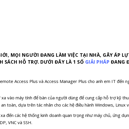
IỚI, MỌI NGƯỜI ĐANG LÀM VIỆC TẠI NHÀ, GÂY ÁP LỰ
 SÁCH HỖ TRỢ. DƯỚI ĐÂY LÀ 1 SỐ
GIẢI PHÁP
ĐANG Đ
emote Access Plus và Access Manager Plus cho anh em IT đến ngà
ừ xa vào máy tính để bàn của người dùng để cung cấp hỗ trợ kỹ th
 an toàn, dựa trên tác nhân cho các hệ điều hành Windows, Linux 
ừ xa đến các hệ thống kinh doanh quan trọng như máy chủ, ứng dụng
 RDP, VNC và SSH.