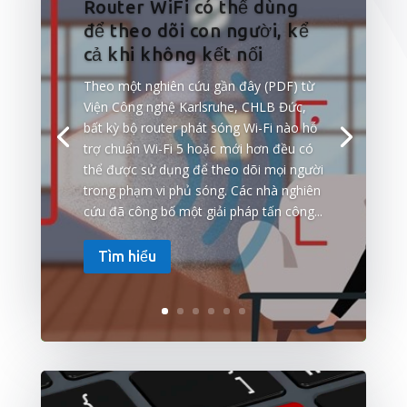
Router WiFi có thể dùng
để theo dõi con người, kể
cả khi không kết nối
Theo một nghiên cứu gần đây (PDF) từ
Viện Công nghệ Karlsruhe, CHLB Đức,
bất kỳ bộ router phát sóng Wi-Fi nào hỗ
trợ chuẩn Wi-Fi 5 hoặc mới hơn đều có
thể được sử dụng để theo dõi mọi người
trong phạm vi phủ sóng. Các nhà nghiên
cứu đã công bố một giải pháp tấn công...
Tìm hiểu