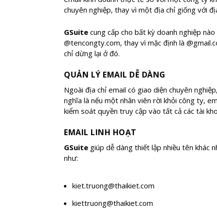
chuyên nghiệp, thay vì một địa chỉ giống với đị
GSuite
cung cấp cho bất kỳ doanh nghiệp nào k
@tencongty.com, thay vì mặc định là @gmail.co
chỉ dừng lại ở đó.
QUẢN LÝ EMAIL DỄ DÀNG
Ngoài địa chỉ email có giao diện chuyên nghiệ
nghĩa là nếu một nhân viên rời khỏi công ty, e
kiểm soát quyền truy cập vào tất cả các tài kh
EMAIL LINH HOẠT
GSuite
giúp dễ dàng thiết lập nhiều tên khác n
như:
kiet.truong@thaikiet.com
kiettruong@thaikiet.com