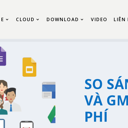
SE
CLOUD
DOWNLOAD
VIDEO
LIÊN
SO SÁ
VÀ GM
PHÍ