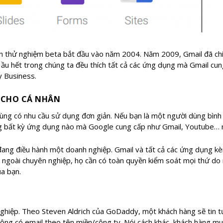
ản thử nghiệm beta bắt đầu vào năm 2004. Năm 2009, Gmail đã ch
. Hầu hết trong chúng ta đều thích tất cả các ứng dụng mà Gmail 
 Business.
Ế CHO CÁ NHÂN
 dùng có nhu cầu sử dụng đơn giản. Nếu bạn là một người dùng bìn
ụng bất kỳ ứng dụng nào mà Google cung cấp như Gmail, Youtube…
 đang điều hành một doanh nghiệp. Gmail và tất cả các ứng dụng
 ngoài chuyên nghiệp, họ cần có toàn quyền kiểm soát mọi thứ do 
ủa bạn.
 nghiệp. Theo Steven Aldrich của GoDaddy, một khách hàng sẽ tin t
hông có email theo tên miền/công ty. Nói cách khác, khách hàng m