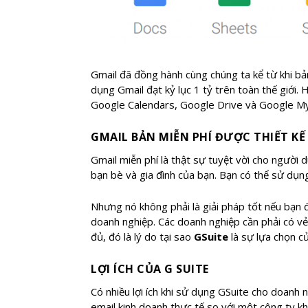
Gmail đã đồng hành cùng chúng ta kể từ khi b
dụng Gmail đạt kỷ lục 1 tỷ trên toàn thế giới
Google Calendars, Google Drive và Google My
GMAIL BẢN MIỄN PHÍ ĐƯỢC THIẾT K
Gmail miễn phí là thật sự tuyệt vời cho người
bạn bè và gia đình của bạn. Bạn có thể sử d
Nhưng nó không phải là giải pháp tốt nếu bạn
doanh nghiệp. Các doanh nghiệp cần phải có vẻ
đủ, đó là lý do tại sao
GSuite
là sự lựa chọn c
LỢI ÍCH CỦA G SUITE
Có nhiều lợi ích khi sử dụng GSuite cho doanh
email kinh doanh thực tế so với một công ty k