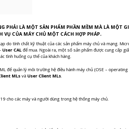
G PHẢI LÀ MỘT SẢN PHẨM PHẦN MỀM MÀ LÀ MỘT GI
H VỤ CỦA MÁY CHỦ MỘT CÁCH HỢP PHÁP.
p do tính chất kỹ thuật của các sản phẩm máy chủ và mạng. Micros
 –
User CAL
để mua. Ngoài ra, một số sản phẩm được cung cấp gi
các tình huống cụ thể của khách hàng.
r ML để quản lý môi trường hệ điều hành máy chủ (OSE – operating 
lient MLs
và
User Client MLs
.
19 cho các máy và người dùng trong hệ thống máy chủ.