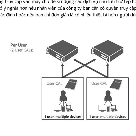
 truy cập vào máy chủ để sử dụng các dịch vụ như lưu trữ tệp hoặ
ó ý nghĩa hơn nếu nhân viên của công ty bạn cần có quyền truy c
xác định hoặc nếu bạn chỉ đơn giản là có nhiều thiết bị hơn người d