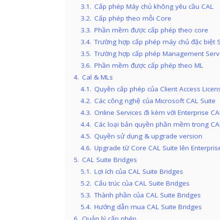
3.1.
Cấp phép Máy chủ không yêu cầu CAL
3.2.
Cấp phép theo mỗi Core
3.3.
Phần mềm được cấp phép theo core
3.4.
Trường hợp cấp phép máy chủ đặc biệt S
3.5.
Trường hợp cấp phép Management Serv
3.6.
Phần mềm được cấp phép theo ML
4.
Cal & MLs
4.1.
Quyền cấp phép của Client Access Licen
4.2.
Các công nghệ của Microsoft CAL Suite
4.3.
Online Services đi kèm với Enterprise CA
4.4.
Các loại bản quyền phần mềm trong CAL
4.5.
Quyền sử dụng & upgrade version
4.6.
Upgrade từ Core CAL Suite lên Enterpris
5.
CAL Suite Bridges
5.1.
Lợi ích của CAL Suite Bridges
5.2.
Cấu trúc của CAL Suite Bridges
5.3.
Thành phần của CAL Suite Bridges
5.4.
Hướng dẫn mua CAL Suite Bridges
6.
Quản lý cấp phép