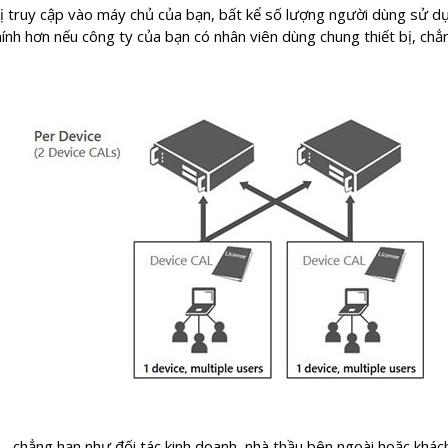
bị truy cập vào máy chủ của bạn, bất kể số lượng người dùng sử dụ
chính hơn nếu công ty của bạn có nhân viên dùng chung thiết bị, chẳ
 chẳng hạn như đối tác kinh doanh, nhà thầu bên ngoài hoặc khá