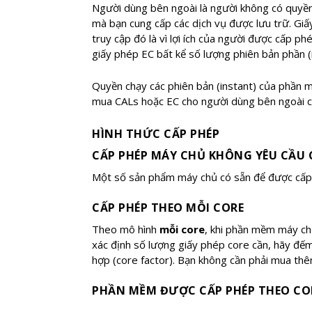
Người dùng bên ngoài là người không có quyền
mà bạn cung cấp các dịch vụ được lưu trữ. Gi
truy cập đó là vì lợi ích của người được cấp 
giấy phép EC bất kể số lượng phiên bản phần 
Quyền chạy các phiên bản (instant) của phần m
mua CALs hoặc EC cho người dùng bên ngoài chủ
HÌNH THỨC CẤP PHÉP
CẤP PHÉP MÁY CHỦ KHÔNG YÊU CẦU 
Một số sản phẩm máy chủ có sẵn để được cấp 
CẤP PHÉP THEO MỖI CORE
Theo mô hình
mỗi core
, khi phần mềm máy chủ
xác định số lượng giấy phép core cần, hãy đếm 
hợp (core factor). Bạn không cần phải mua th
PHẦN MỀM ĐƯỢC CẤP PHÉP THEO CO