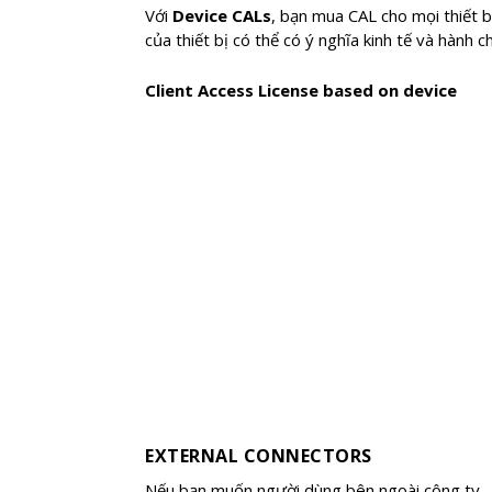
Với
Device CALs
, bạn mua CAL cho mọi thiết 
của thiết bị có thể có ý nghĩa kinh tế và hành 
Client Access License based on device
EXTERNAL CONNECTORS
Nếu bạn muốn người dùng bên ngoài công ty —