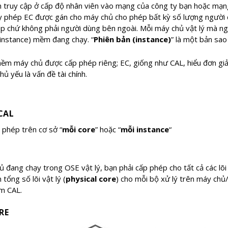
 truy cập ở cấp độ nhân viên vào mạng của công ty bạn hoặc mạng 
ấy phép EC được gán cho máy chủ cho phép bất kỳ số lượng người 
phép chứ không phải người dùng bên ngoài. Mỗi máy chủ vật lý mà n
(instance) mềm đang chạy. “
Phiên bản (instance)
” là một bản sa
ềm máy chủ được cấp phép riêng; EC, giống như CAL, hiểu đơn giản
 yếu là vấn đề tài chính.
CAL
phép trên cơ sở “
mỗi core
” hoặc “
mỗi instance
“
 đang chạy trong OSE vật lý, bạn phải cấp phép cho tất cả các lõi 
tổng số lõi vật lý (
physical core
) cho mỗi bộ xử lý trên máy chủ/
êm CAL.
RE