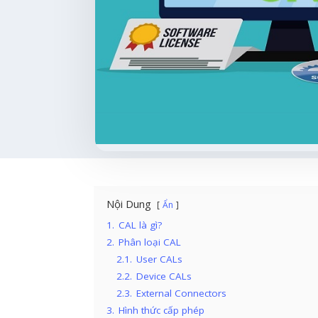
Nội Dung
Ẩn
1.
CAL là gì?
2.
Phân loại CAL
2.1.
User CALs
2.2.
Device CALs
2.3.
External Connectors
3.
Hình thức cấp phép