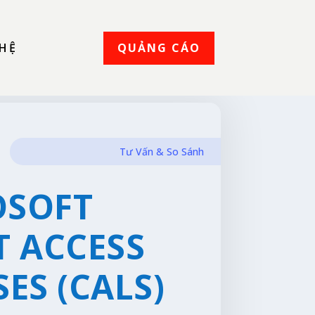
QUẢNG CÁO
 HỆ
Tư Vấn & So Sánh
OSOFT
T ACCESS
SES (CALS)