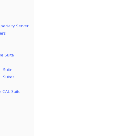
pecialty Server
ers
se Suite
L Suite
 Suites
e CAL Suite