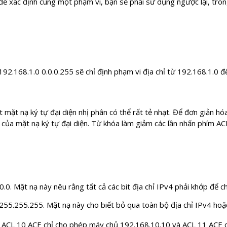
 xác định cùng một phạm vi, bạn sẽ phải sử dụng ngược lại, trong
192.168.1.0 0.0.0.255 sẽ chỉ định phạm vi địa chỉ từ 192.168.1.0 
it mặt nạ ký tự đại diện nhị phân có thể rất tẻ nhạt. Để đơn giản h
 của mặt nạ ký tự đại diện. Từ khóa làm giảm các lần nhấn phím A
.0. Mặt nạ này nêu rằng tất cả các bit địa chỉ IPv4 phải khớp để ch
55.255.255. Mặt nạ này cho biết bỏ qua toàn bộ địa chỉ IPv4 hoặc
nh. ACL 10 ACE chỉ cho phép máy chủ 192.168.10.10 và ACL 11 ACE 