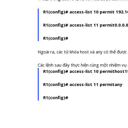
R1(config)#
access-list 10 permit 192.1
R1(config)#
access-list 11 permit
0.0.0.
R1(config)#
Ngoài ra, các từ khóa host và any có thể được
Các lệnh sau đây thực hiện cùng một nhiệm vụ 
R1(config)#
access-list 10 permit
host
1
R1(config)#
access-list 11 permit
any
R1(config)#