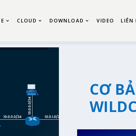
SE
CLOUD
DOWNLOAD
VIDEO
LIÊN
CƠ BẢ
WILD