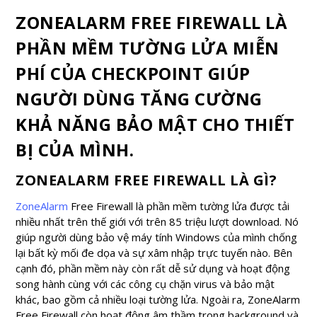
ZONEALARM FREE FIREWALL LÀ
PHẦN MỀM TƯỜNG LỬA MIỄN
PHÍ CỦA CHECKPOINT GIÚP
NGƯỜI DÙNG TĂNG CƯỜNG
KHẢ NĂNG BẢO MẬT CHO THIẾT
BỊ CỦA MÌNH.
ZONEALARM FREE FIREWALL LÀ GÌ?
ZoneAlarm
Free Firewall là phần mềm tường lửa được tải
nhiều nhất trên thế giới với trên 85 triệu lượt download. Nó
giúp người dùng bảo vệ máy tính Windows của mình chống
lại bất kỳ mối đe dọa và sự xâm nhập trực tuyến nào. Bên
cạnh đó, phần mềm này còn rất dễ sử dụng và hoạt động
song hành cùng với các công cụ chặn virus và bảo mật
khác, bao gồm cả nhiều loại tường lửa. Ngoài ra, ZoneAlarm
Free Firewall còn hoạt động âm thầm trong background và