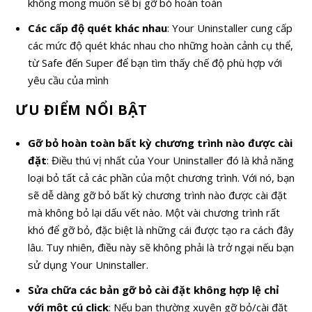
không mong muốn sẽ bị gỡ bỏ hoàn toàn
Các cấp độ quét khác nhau
: Your Uninstaller cung cấp
các mức độ quét khác nhau cho những hoàn cảnh cụ thể,
từ Safe đến Super để bạn tìm thấy chế độ phù hợp với
yêu cầu của mình
ƯU ĐIỂM NỔI BẬT
Gỡ bỏ hoàn toàn bất kỳ chương trình nào được cài
đặt
: Điều thú vị nhất của Your Uninstaller đó là khả năng
loại bỏ tất cả các phần của một chương trình. Với nó, bạn
sẽ dễ dàng gỡ bỏ bất kỳ chương trình nào được cài đặt
mà không bỏ lại dấu vết nào. Một vài chương trình rất
khó để gỡ bỏ, đặc biệt là những cái được tạo ra cách đây
lâu. Tuy nhiên, điều này sẽ không phải là trở ngại nếu bạn
sử dụng Your Uninstaller.
Sửa chữa các bản gỡ bỏ cài đặt không hợp lệ chỉ
với một cú click
: Nếu bạn thường xuyên gỡ bỏ/cài đặt