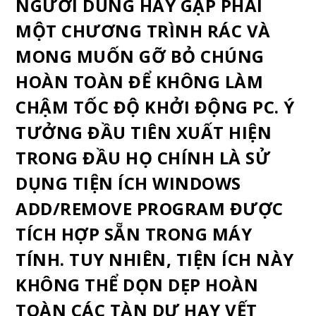
NGƯỜI DÙNG HAY GẶP PHẢI
MỘT CHƯƠNG TRÌNH RÁC VÀ
MONG MUỐN GỠ BỎ CHÚNG
HOÀN TOÀN ĐỂ KHÔNG LÀM
CHẬM TỐC ĐỘ KHỞI ĐỘNG PC. Ý
TƯỞNG ĐẦU TIÊN XUẤT HIỆN
TRONG ĐẦU HỌ CHÍNH LÀ SỬ
DỤNG TIỆN ÍCH WINDOWS
ADD/REMOVE PROGRAM ĐƯỢC
TÍCH HỢP SẴN TRONG MÁY
TÍNH. TUY NHIÊN, TIỆN ÍCH NÀY
KHÔNG THỂ DỌN DẸP HOÀN
TOÀN CÁC TÀN DƯ HAY VẾT