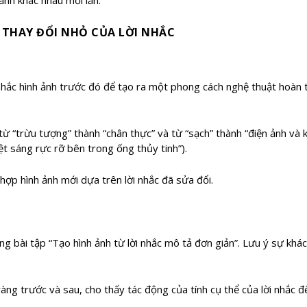
 THAY ĐỔI NHỎ CỦA LỜI NHẮC
 nhắc hình ảnh trước đó để tạo ra một phong cách nghệ thuật hoàn 
ừ “trừu tượng” thành “chân thực” và từ “sạch” thành “điện ảnh và k
ệt sáng rực rỡ bên trong ống thủy tinh”).
hợp hình ảnh mới dựa trên lời nhắc đã sửa đổi.
ng bài tập “Tạo hình ảnh từ lời nhắc mô tả đơn giản”. Lưu ý sự khá
àng trước và sau, cho thấy tác động của tính cụ thể của lời nhắc đ