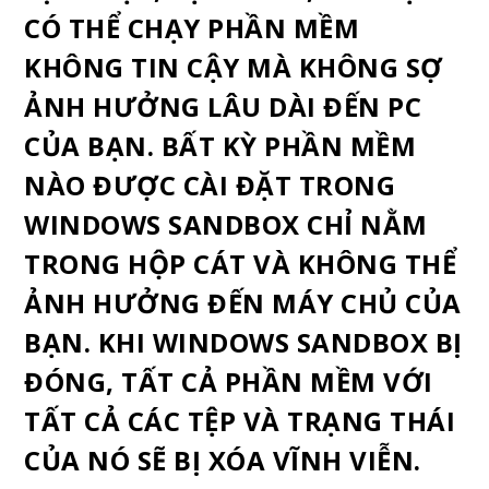
CÓ THỂ CHẠY PHẦN MỀM
KHÔNG TIN CẬY MÀ KHÔNG SỢ
ẢNH HƯỞNG LÂU DÀI ĐẾN PC
CỦA BẠN. BẤT KỲ PHẦN MỀM
NÀO ĐƯỢC CÀI ĐẶT TRONG
WINDOWS SANDBOX CHỈ NẰM
TRONG HỘP CÁT VÀ KHÔNG THỂ
ẢNH HƯỞNG ĐẾN MÁY CHỦ CỦA
BẠN. KHI WINDOWS SANDBOX BỊ
ĐÓNG, TẤT CẢ PHẦN MỀM VỚI
TẤT CẢ CÁC TỆP VÀ TRẠNG THÁI
CỦA NÓ SẼ BỊ XÓA VĨNH VIỄN.