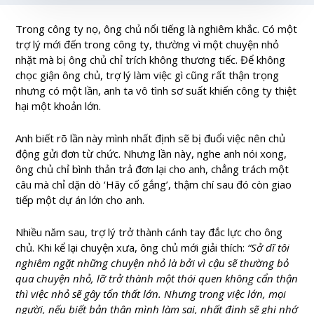
Trong công ty nọ, ông chủ nổi tiếng là nghiêm khắc. Có một
trợ lý mới đến trong công ty, thường vì một chuyện nhỏ
nhặt mà bị ông chủ chỉ trích không thương tiếc. Để không
chọc giận ông chủ, trợ lý làm việc gì cũng rất thận trọng
nhưng có một lần, anh ta vô tình sơ suất khiến công ty thiệt
hại một khoản lớn.
Anh biết rõ lần này mình nhất định sẽ bị đuổi việc nên chủ
động gửi đơn từ chức. Nhưng lần này, nghe anh nói xong,
ông chủ chỉ bình thản trả đơn lại cho anh, chẳng trách một
câu mà chỉ dặn dò ‘Hãy cố gắng’, thậm chí sau đó còn giao
tiếp một dự án lớn cho anh.
Nhiều năm sau, trợ lý trở thành cánh tay đắc lực cho ông
chủ. Khi kể lại chuyện xưa, ông chủ mới giải thích:
“Sở dĩ tôi
nghiêm ngặt những chuyện nhỏ là bởi vì cậu sẽ thường bỏ
qua chuyện nhỏ, lỡ trở thành một thói quen không cẩn thận
thì việc nhỏ sẽ gây tổn thất lớn.
Nhưng trong việc lớn, mọi
người, nếu biết bản thân mình làm sai, nhất định sẽ ghi nhớ