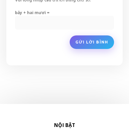
bảy + hai mươi =
GỬI LỜI BÌNH
NỘI BẬT