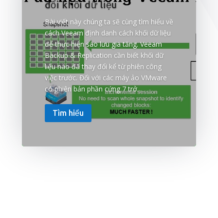
đổi khối dữ liệu
Bài viết này chúng ta sẽ cùng tìm hiểu về
cách Veeam định danh cách khối dữ liệu
để thực hiện sao lưu gia tăng. Veeam
Backup & Replication cần biết khối dữ
liệu nào đã thay đổi kể từ phiên công
việc trước. Đối với các máy ảo VMware
có phiên bản phần cứng 7 trở...
Tìm hiểu