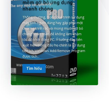
mềm gỡ bỏ ứng dụng
nhanh chóng
Thông thường, trong quá trình sử dụng
máy tính người dùng hay gặp phải một
chương trình rác và mong muốn gỡ bỏ
chúng hoàn toàn để không làm chậm
tốc độ khởi động PC. Ý tưởng đầu tiên
xuất hiện trong đầu họ chính là sử dụng
tiện ích Windows Add/Remove Program
được tích...
Tìm hiểu