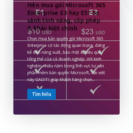
Nên mua gói Microsoft 365
Enterprise E3 hay E5? So
sánh tính năng, cấp phép
& khác biệt chính
Chọn mua bản quyền gói Microsoft 365
Enterprise có tác động quan trọng, đáng
kể đến năng suất, bảo mật & hiệu quả
tổng thể của cả doanh nghiệp. Với kinh
nghiệm nhiều năm trong lĩnh vực tư vấn
phần mềm bản quyền Microsoft, bài viết
này GADITI giúp khách hàng chọn...
Tìm hiểu