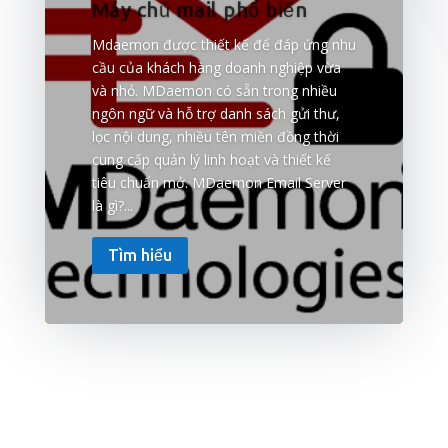
Máy chủ mail phổ biến
Mdaemon được thiết kế để đáp ứng nhu
cầu của khách hàng doanh nghiệp vừa
và nhỏ. MDaemon có sẵn trong nhiều
ngôn ngữ và hỗ trợ danh sách gửi thư,
lọc nội dung, nhiều tên miền đồng thời
cung cấp quản lý linh hoạt và thiết kế
tiêu chuẩn mở. MDaemon Email Server
là gì?...
Tìm hiểu