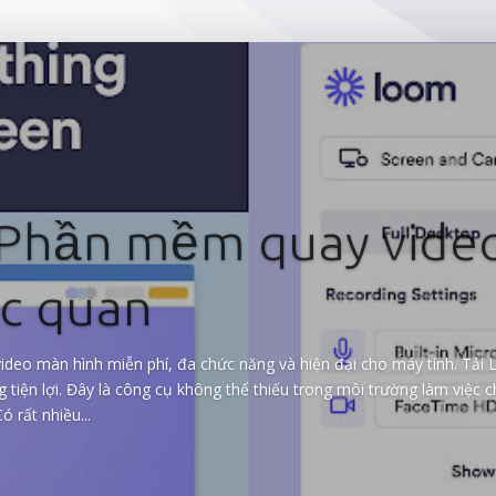
Phần mềm quay vide
ực quan
deo màn hình miễn phí, đa chức năng và hiện đại cho máy tính. Tải
iện lợi. Đây là công cụ không thể thiếu trong môi trường làm việc ch
 rất nhiều...