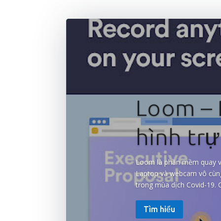
Loom – 
hình tr
Loom là phần mềm quay vi
Laptop và webcam vô cùng t
trong mùa dịch Covid-19. Có
Tìm hiểu