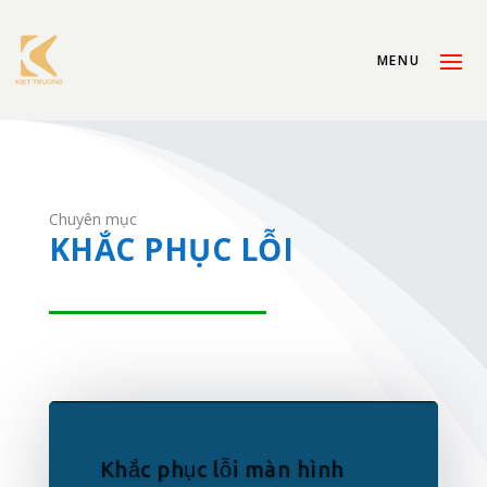
Chuyên mục
KHẮC PHỤC LỖI
Khắc phục lỗi màn hình