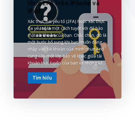
thực 2FA trên iPhone và
iPad
Xác thực hai yếu tố (2FA) hoặc xác thực
đa yếu tố là một cách tuyệt vời để bảo
mật tài khoản của bạn. Chắc chắn, đó là
một bước bổ sung khi bạn muốn đăng
nhập vào tài khoản của mình nhưng nó
cung cấp một lớp bảo vệ khác giữa tài
khoản trực tuyến của bạn và những kẻ...
Tìm hiểu