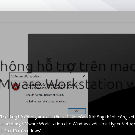
hông hỗ trợ trên ma
VMware Workstation w
(VM) bằng bộ đếm giám sát hiệu suất ảo hóa sẽ không thành công kh
khi sử dụng VMware Workstation cho Windows với Host Hyper-V được
 Pro 16.x (Windows)...