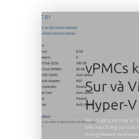
vPMCs k
Sur và 
Hyper-V
Việc cố gắng bật máy ảo 
trên macOS Big Sur hoặc 
hưởng VMware Workstation