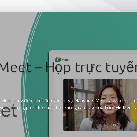
Meet – Họp trực tuyế
Meet, từng được biết đến với tên gọi Hangouts Meet, là web họp trực 
duyệt. Sử dụng phiên bản này, bạn không cần download Google Meet v
...