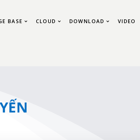
E BASE
CLOUD
DOWNLOAD
VIDEO
UYẾN