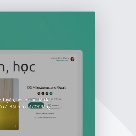
n, học
tuyến, học online tiện lợi,
à cài đặt mà chỉ cần đăng