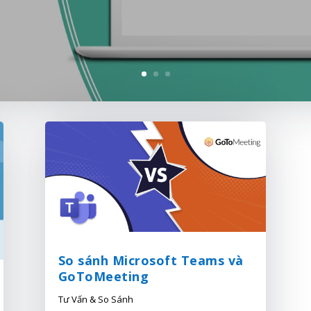
So sánh Microsoft Teams và
GoToMeeting
Tư Vấn & So Sánh