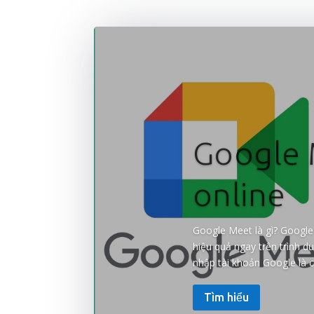
Google 
online
Google Meet là gì? Google 
hiệu quả ngay trên trình 
nhập tài khoản Google là có
Tìm hiểu