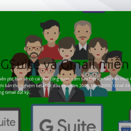
GSuite và Gmail miễn
iễn phí, bạn sẽ có cái nhìn tổng quan. Làm sao biết khi nào cần mua 
khi bản thử nghiệm beta bắt đầu vào năm 2004. Năm 2009, Gmail đã 
g Gmail đạt kỷ...