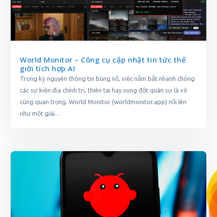
World Monitor – Công cụ cập nhật tin tức thế
giới tích hợp AI
Trong kỷ nguyên thông tin bùng nổ, việc nắm bắt nhanh chóng
các sự kiện địa chính trị, thiên tai hay xung đột quân sự là vô
cùng quan trọng. World Monitor (worldmonitor.app) nổi lên
như một giải...