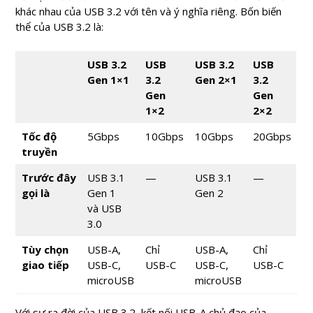
khác nhau của USB 3.2 với tên và ý nghĩa riêng. Bốn biến
thể của USB 3.2 là:
USB 3.2
USB
USB 3.2
USB
Gen 1×1
3.2
Gen 2×1
3.2
Gen
Gen
1×2
2×2
Tốc độ
5Gbps
10Gbps
10Gbps
20Gbps
truyền
Trước đây
USB 3.1
—
USB 3.1
—
gọi là
Gen 1
Gen 2
và USB
3.0
Tùy chọn
USB-A,
Chỉ
USB-A,
Chỉ
giao tiếp
USB-C,
USB-C
USB-C,
USB-C
microUSB
microUSB
Với sự ra đời của USB 3.2, kết nối USB-A chủ đạo của