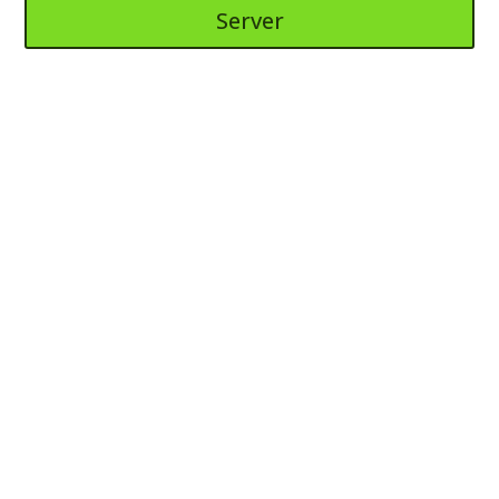
Server