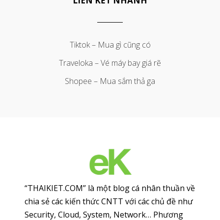
LIÊN KẾT NHANH
Tiktok – Mua gì cũng có
Traveloka – Vé máy bay giá rẽ
Shopee – Mua sắm thả ga
“THAIKIET.COM” là một blog cá nhân thuần về
chia sẻ các kiến thức CNTT với các chủ đề như
Security, Cloud, System, Network… Phương