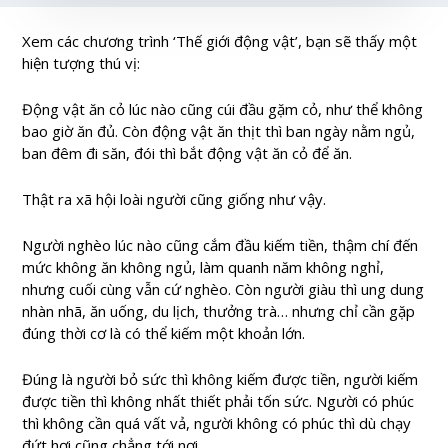
Xem các chương trình ‘Thế giới động vật’, bạn sẽ thấy một
hiện tượng thú vị:
Động vật ăn cỏ lúc nào cũng cúi đầu gặm cỏ, như thể không
bao giờ ăn đủ. Còn động vật ăn thịt thì ban ngày nằm ngủ,
ban đêm đi săn, đói thì bắt động vật ăn cỏ để ăn.
Thật ra xã hội loài người cũng giống như vậy.
Người nghèo lúc nào cũng cắm đầu kiếm tiền, thậm chí đến
mức không ăn không ngủ, làm quanh năm không nghỉ,
nhưng cuối cùng vẫn cứ nghèo. Còn người giàu thì ung dung
nhàn nhã, ăn uống, du lịch, thưởng trà… nhưng chỉ cần gặp
đúng thời cơ là có thể kiếm một khoản lớn.
Đúng là người bỏ sức thì không kiếm được tiền, người kiếm
được tiền thì không nhất thiết phải tốn sức. Người có phúc
thì không cần quá vất vả, người không có phúc thì dù chạy
đứt hơi cũng chẳng tới nơi.