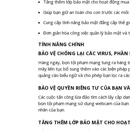
Tăng thêm lớp bảo mật cho hoạt động mua 
Giúp bạn giữ an toàn cho con trước các mối n
Cung cấp tính năng bảo mật đẳng cấp thế g
Đơn giản hóa công việc quản lý bảo mật và t
TÍNH NĂNG CHÍNH
BẢO VỆ CHỐNG LẠI CÁC VIRUS, PHẦN
Hàng ngày, bọn tội phạm mạng tung ra hàng tr
mây liên tục bổ sung thêm vào các biện pháp p
quảng cáo biểu ngữ và cho phép bạn lọc ra các 
BẢO VỆ QUYỀN RIÊNG TƯ CỦA BẠN V
Các cuộc tấn công lừa đảo tìm cách lấy cắp da
bọn tội phạm mạng sử dụng webcam của bạn để 
nhân của bạn.
TĂNG THÊM LỚP BẢO MẬT CHO HOẠ