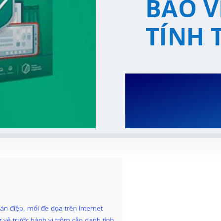
BẢO V
TÍNH 
án điệp, mối đe dọa trên Internet
 vệ trước hành vi trộm cắp danh tính