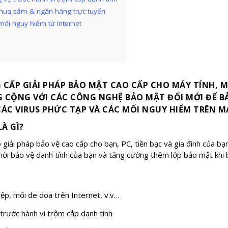
mua sắm & ngân hàng trực tuyến
mối nguy hiểm từ Internet
 CẤP GIẢI PHÁP BẢO MẬT CAO CẤP CHO MÁY TÍNH, M
 CỘNG VỚI CÁC CÔNG NGHỆ BẢO MẬT ĐỔI MỚI ĐỂ BẢ
ÁC VIRUS PHỨC TẠP VÀ CÁC MỐI NGUY HIỂM TRÊN M
À GÌ?
 giải pháp bảo vệ cao cấp cho bạn, PC, tiền bạc và gia đình của b
hời bảo vệ danh tính của bạn và tăng cường thêm lớp bảo mật kh
iệp, mối đe dọa trên Internet, v.v…
trước hành vi trộm cắp danh tính