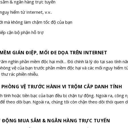
sắm & ngân hàng trực tuyến
guy hiểm từ Internet, v.v..
iới mà không làm chậm tốc độ của bạn
iếp cận bộ phận hỗ trợ
 MỀM GIÁN ĐIỆP, MỐI ĐE DỌA TRÊN INTERNET
ăm nghìn phần mềm độc hại mới… Đó chính là lý do tại sao tính n
hòng vệ của bạn trước phần mềm độc hại và các mối nguy hiểm từ 
thư rác phiền nhiễu.
À PHÒNG VỆ TRƯỚC HÀNH VI TRỘM CẮP DANH TÍNH
nh tính hoặc tiền bạc của bạn đều bị chặn tự động. Ngoài ra, côn
theo dõi bạn. Ngoài ra, chúng tôi còn chặn theo dõi thói quen d
T ĐỘNG MUA SẮM & NGÂN HÀNG TRỰC TUYẾN