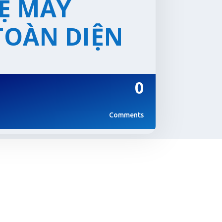
Ệ MÁY
TOÀN DIỆN
0
Comments