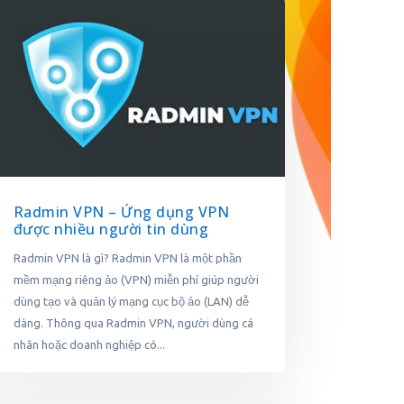
Radmin VPN – Ứng dụng VPN
được nhiều người tin dùng
Radmin VPN là gì? Radmin VPN là một phần
mềm mạng riêng ảo (VPN) miễn phí giúp người
dùng tạo và quản lý mạng cục bộ ảo (LAN) dễ
dàng. Thông qua Radmin VPN, người dùng cá
nhân hoặc doanh nghiệp có...