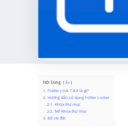
Nội Dung
Ẩn
1.
Folder Lock 7.8.9 là gì?
2.
Hướng dẫn sử dụng Folder Locker
2.1.
Khóa thư mục
2.2.
Mở khóa thư mục
3.
Bộ cài đặt