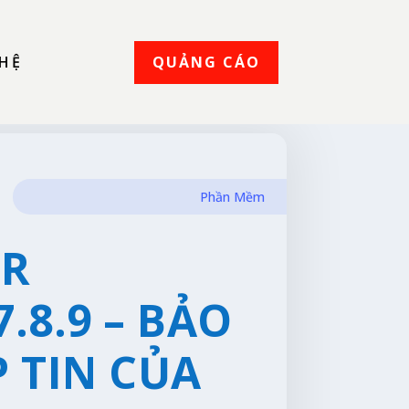
QUẢNG CÁO
 HỆ
Phần Mềm
ER
.8.9 – BẢO
P TIN CỦA