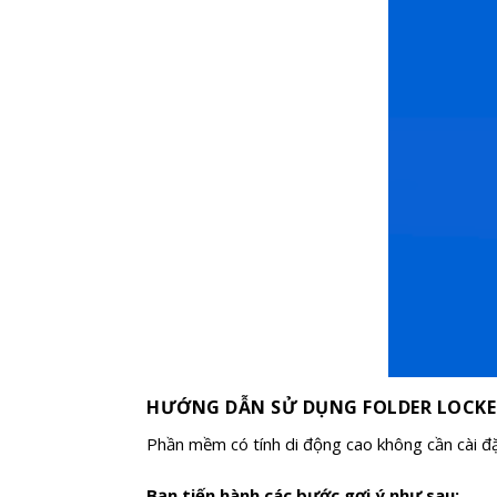
HƯỚNG DẪN SỬ DỤNG FOLDER LOCKE
Phần mềm có tính di động cao không cần cài đặt
Bạn tiến hành các bước gợi ý như sau: