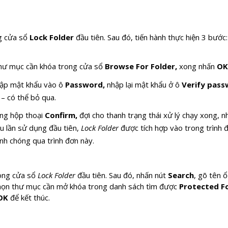
g cửa sổ
Lock Folder
đầu tiên. Sau đó, tiến hành thực hiện 3 bước:
 thư mục cần khóa trong cửa sổ
Browse For Folder
,
xong nhấn
OK
hập mật khẩu vào ô
Password,
nhập lại mật khẩu ở ô
Verify pas
)
– có thể bỏ qua.
ng hộp thoại
Confirm,
đợi cho thanh trạng thái xử lý chạy xong, 
au lần sử dụng đầu tiên,
Lock Folder
được tích hợp vào trong trình đ
nh chóng qua trình đơn này.
ong cửa sổ
Lock Folder
đầu tiên. Sau đó, nhấn nút
Search
, gõ tên 
chọn thư mục cần mở khóa trong danh sách tìm được
Protected Fo
OK
để kết thúc.