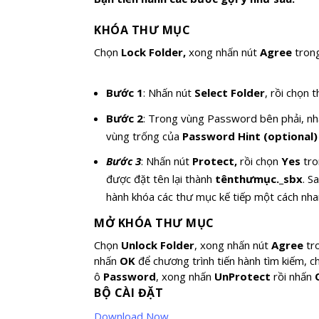
KHÓA THƯ MỤC
Chọn
Lock Folder
,
xong nhấn nút
Agree
tron
Bước 1
: Nhấn nút
Select Folder
, rồi chọn
Bước 2
: Trong vùng Password bên phải, n
vùng trống của
Password Hint (optional
Bước 3
: Nhấn nút
Protect,
rồi chọn
Yes
tro
được đặt tên lại thành
tênthưmục._sbx
. S
hành khóa các thư mục kế tiếp một cách nha
MỞ KHÓA THƯ MỤC
Chọn
Unlock Folder
, xong nhấn nút
Agree
tr
nhấn
OK
để chương trình tiến hành tìm kiếm, 
ô
Password
, xong nhấn
UnProtect
rồi nhấn
BỘ CÀI ĐẶT
Download Now