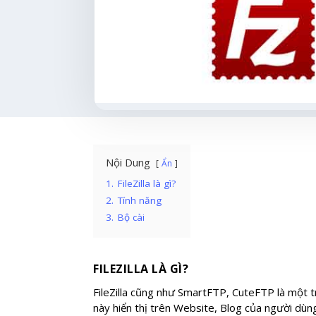
Nội Dung
Ẩn
1.
FileZilla là gì?
2.
Tính năng
3.
Bộ cài
FILEZILLA LÀ GÌ?
FileZilla cũng như SmartFTP, CuteFTP là một tr
này hiển thị trên Website, Blog của người dù