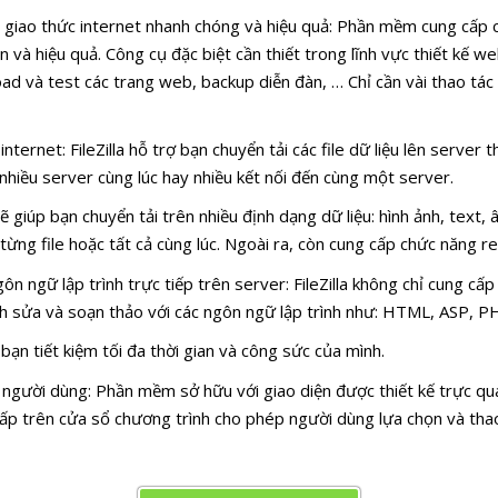
các giao thức internet nhanh chóng và hiệu quả: Phần mềm cung cấp 
n và hiệu quả. Công cụ đặc biệt cần thiết trong lĩnh vực thiết kế w
load và test các trang web, backup diễn đàn, … Chỉ cần vài thao t
ternet: FileZilla hỗ trợ bạn chuyển tải các file dữ liệu lên server
 nhiều server cùng lúc hay nhiều kết nối đến cùng một server.
giúp bạn chuyển tải trên nhiều định dạng dữ liệu: hình ảnh, text, 
 từng file hoặc tất cả cùng lúc. Ngoài ra, còn cung cấp chức năng 
 ngữ lập trình trực tiếp trên server: FileZilla không chỉ cung cấp 
 sửa và soạn thảo với các ngôn ngữ lập trình như: HTML, ASP, PHP
 bạn tiết kiệm tối đa thời gian và công sức của mình.
 người dùng: Phần mềm sở hữu với giao diện được thiết kế trực q
cấp trên cửa sổ chương trình cho phép người dùng lựa chọn và tha