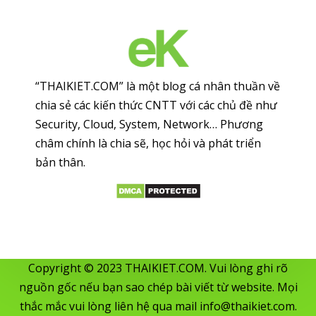
“THAIKIET.COM” là một blog cá nhân thuần về
chia sẻ các kiến thức CNTT với các chủ đề như
Security, Cloud, System, Network… Phương
châm chính là chia sẽ, học hỏi và phát triển
bản thân.
Copyright © 2023 THAIKIET.COM. Vui lòng ghi rõ
nguồn gốc nếu bạn sao chép bài viết từ website. Mọi
thắc mắc vui lòng liên hệ qua mail
info@thaikiet.com
.