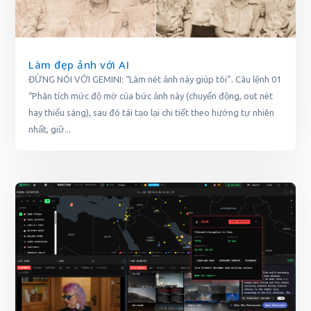
Làm đẹp ảnh với AI
ĐỪNG NÓI VỚI GEMINI: “Làm nét ảnh này giúp tôi”. Câu lệnh 01
“Phân tích mức độ mờ của bức ảnh này (chuyển động, out nét
hay thiếu sáng), sau đó tái tạo lại chi tiết theo hướng tự nhiên
nhất, giữ...