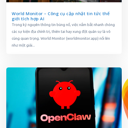
World Monitor – Công cụ cập nhật tin tức thế
giới tích hợp AI
Trong kỷ nguyên thông tin bùng nổ, việc nắm bắt nhanh chóng
các sự kiện địa chính trị, thiên tai hay xung đột quân sự là vô
cùng quan trọng. World Monitor (worldmonitor.app) nổi lên
như một giải...