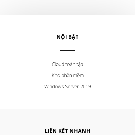
NỘI BẬT
Cloud toàn tập
Kho phần mềm
Windows Server 2019
LIÊN KẾT NHANH