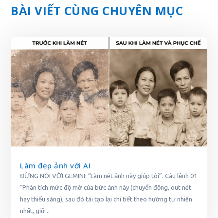
BÀI VIẾT CÙNG CHUYÊN MỤC
Làm đẹp ảnh với AI
ĐỪNG NÓI VỚI GEMINI: “Làm nét ảnh này giúp tôi”. Câu lệnh 01
“Phân tích mức độ mờ của bức ảnh này (chuyển động, out nét
hay thiếu sáng), sau đó tái tạo lại chi tiết theo hướng tự nhiên
nhất, giữ...