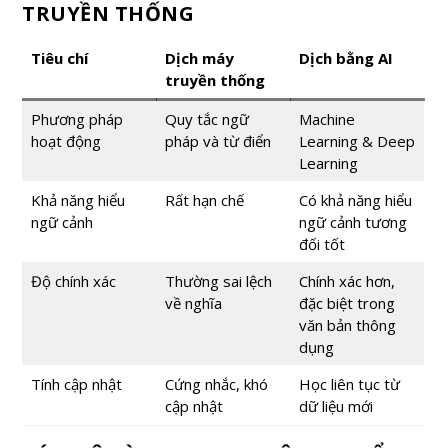
TRUYỀN THỐNG
Tiêu chí
Dịch máy
Dịch bằng AI
truyền thống
Phương pháp
Quy tắc ngữ
Machine
hoạt động
pháp và từ điển
Learning & Deep
Learning
Khả năng hiểu
Rất hạn chế
Có khả năng hiểu
ngữ cảnh
ngữ cảnh tương
đối tốt
Độ chính xác
Thường sai lệch
Chính xác hơn,
về nghĩa
đặc biệt trong
văn bản thông
dụng
Tính cập nhật
Cứng nhắc, khó
Học liên tục từ
cập nhật
dữ liệu mới