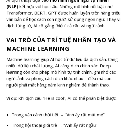
(NLP)
kết hợp với học sâu. Những mô hình nổi bật như
Transformer, BERT, GPT được huấn luyện trên hàng triệu
văn bản để học cách con người sử dụng ngôn ngữ. Thay vì
dịch từng từ, AI cố gắng “hiểu” cả câu và ngữ cảnh.
VAI TRÒ CỦA TRÍ TUỆ NHÂN TẠO VÀ
MACHINE LEARNING
Machine learning giúp AI học từ dữ liệu đã dịch sẵn. Càng
nhiều dữ liệu chất lượng, AI càng dịch chính xác. Deep
learning còn cho phép mô hình tự tinh chỉnh, ghi nhớ các
ngữ cảnh và phong cách dịch khác nhau – điều mà con
người phải mất hàng năm kinh nghiệm để thành thạo.
Ví dụ: Khi dịch câu “He is cool”, AI có thể phân biệt được:
Trong văn cảnh thời tiết → “Anh ấy rất mát mẻ”
Trong hội thoại giới trẻ → “Anh ấy rất ngầu”