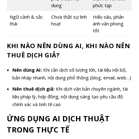
dung
phức tạp
Ngữ cảnh & sắc
Chưa thật sự linh
Hiểu sâu, phản
thái
hoạt
ánh văn phong
tốt
KHI NÀO NÊN DÙNG AI, KHI NÀO NÊN
THUÊ DỊCH GIẢ?
Nên dùng AI:
Khi cần dịch số lượng lớn, tài liệu nội bộ,
bản nháp nhanh, nội dung phổ thông (blog, email, web…)
Nên thuê dịch giả:
Khi dịch văn bản chuyên ngành, tài
liệu pháp lý, hợp đồng, nội dung sáng tạo yêu cầu độ
chính xác và tinh tế cao
ỨNG DỤNG AI DỊCH THUẬT
TRONG THỰC TẾ