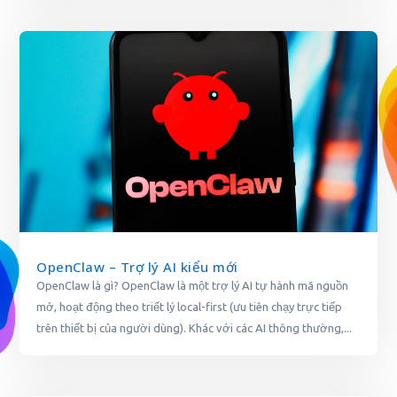
OpenClaw – Trợ lý AI kiểu mới
OpenClaw là gì? OpenClaw là một trợ lý AI tự hành mã nguồn
mở, hoạt động theo triết lý local-first (ưu tiên chạy trực tiếp
trên thiết bị của người dùng). Khác với các AI thông thường,...