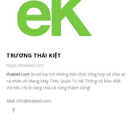
TRƯƠNG THÁI KIỆT
https://thaikiet.com
thaikiet.com
là nơi lưu trữ những kiến thức tổng hợp và chia sẻ
cá nhân về Mạng Máy Tính, Quản Trị Hệ Thống và Bảo Mật.
Với tiêu chí là cùng chia sẽ cùng thành công!
Mail:
info@thaikiet.com