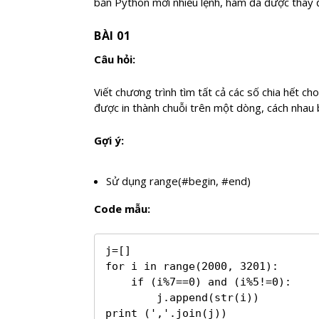
bản Python mới nhiều lệnh, hàm đã được thay đ
BÀI 01
Câu hỏi:
Viết chương trình tìm tất cả các số chia hết 
được in thành chuỗi trên một dòng, cách nhau
Gợi ý:
Sử dụng range(#begin, #end)
Code mẫu:
j=[]

for i in range(2000, 3201):

    if (i%7==0) and (i%5!=0):

        j.append(str(i))

print (','.join(j))