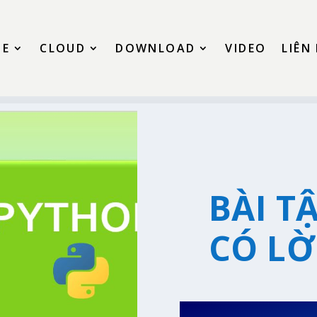
SE
CLOUD
DOWNLOAD
VIDEO
LIÊN
BÀI T
CÓ LỜI