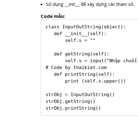
Sử dụng __init__ để xây dựng các tham số.
Code mẫu:
class InputOutString(object):

   def __init__(self):

       self.s = ""

   def getString(self):

       self.s = input("Nhập chuỗi:")

# Code by thaikiet.com

   def printString(self):

       print (self.s.upper())

strObj = InputOutString()

strObj.getString()

strObj.printString()