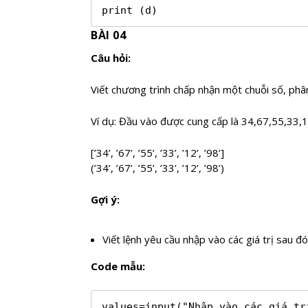
print (d)
BÀI 04
Câu hỏi:
Viết chương trình chấp nhận một chuỗi số, phâ
Ví dụ: Đầu vào được cung cấp là 34,67,55,33,12
[’34’, ’67’, ’55’, ’33’, ’12’, ’98’]
(’34’, ’67’, ’55’, ’33’, ’12’, ’98’)
Gợi ý:
Viết lệnh yêu cầu nhập vào các giá trị sau đ
Code mẫu:
values=input("Nhập vào các giá trị