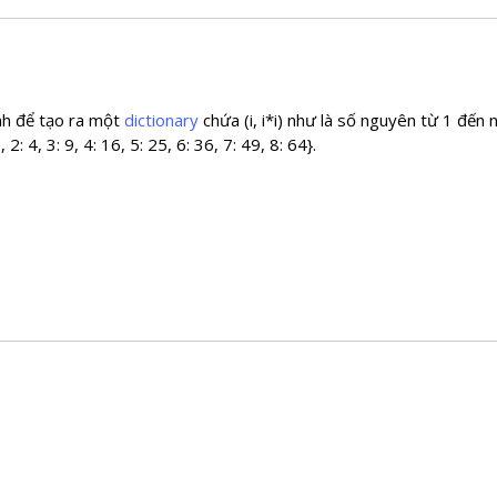
ình để tạo ra một
dictionary
chứa (i, i*i) như là số nguyên từ 1 đến 
 2: 4, 3: 9, 4: 16, 5: 25, 6: 36, 7: 49, 8: 64}.