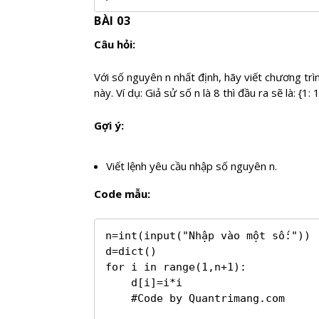
BÀI 03
Câu hỏi:
Với số nguyên n nhất định, hãy viết chương tr
này. Ví dụ: Giả sử số n là 8 thì đầu ra sẽ là: {1: 1,
Gợi ý:
Viết lệnh yêu cầu nhập số nguyên n.
Code mẫu:
n=int(input("Nhập vào một số:"))

d=dict()

for i in range(1,n+1):

    d[i]=i*i

    #Code by Quantrimang.com
