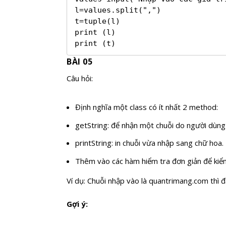
l=values.split(",")

t=tuple(l)

print (l)

print (t)
BÀI 05
Câu hỏi:
Định nghĩa một class có ít nhất 2 method:
getString: để nhận một chuỗi do người dùng 
printString: in chuỗi vừa nhập sang chữ hoa.
Thêm vào các hàm hiểm tra đơn giản để kiể
Ví dụ: Chuỗi nhập vào là quantrimang.com thì đầ
Gợi ý: