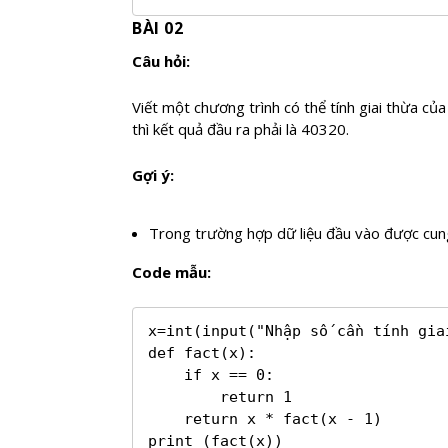
BÀI 02
Câu hỏi:
Viết một chương trình có thể tính giai thừa củ
thì kết quả đầu ra phải là 40320.
Gợi ý:
Trong trường hợp dữ liệu đầu vào được cun
Code mẫu:
x=int(input("Nhập số cần tính giai
def fact(x):

    if x == 0:

        return 1

    return x * fact(x - 1)

print (fact(x))