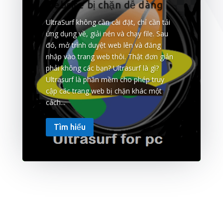
website bị chặn dễ dàng
UltraSurf không cần cài đặt, chỉ cần tải
ứng dụng về, giải nén và chạy file. Sau
đó, mở trình duyệt web lên và đăng
nhập vào trang web thôi. Thật đơn giản
phải không các bạn? Ultrasurf là gì?
Ultrasurf là phần mềm cho phép truy
cập các trang web bị chặn khác một
cách...
Tìm hiểu