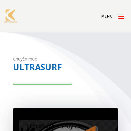
Chuyên mục
ULTRASURF
UltraSurf – Truy cập