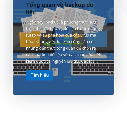
Tổng quan về backup dữ
liệu
Ngày nay, backup là phương thức hữu
hiệu nhất để bảo vệ dữ liệu trước những
rủi ro và sự phá hoại của các virus mã
hóa. Nhưng việc backup cũng cần có
những kiến thức tổng quan để chọn ra
cách backup dữ liệu vừa an toàn vừa tiết
kiệm được tài nguyên lưu trữ. Các loại...
Tìm hiểu