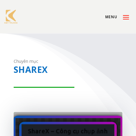
Chuyên mục
SHAREX
ShareX – Công cụ chụp ảnh