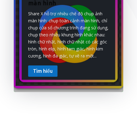
màn hình
Share X hỗ trợ nhiều chế độ chụp ảnh
màn hình: chụp toàn cảnh màn hình, chỉ
chụp cửa sổ chương trình đang sử dụng,
chụp theo nhiều khung hình khác nhau:
hình chữ nhật, hình chữ nhật có các góc
tròn, hình elip, hình tam giác, hình kim
cương, hình đa giác, tự vẽ ra một...
Tìm hiểu