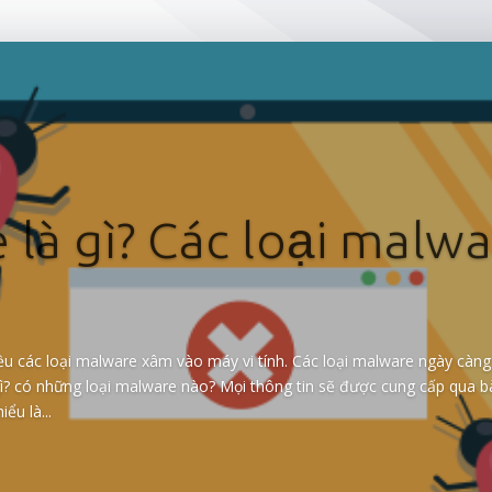
là gì? Các loại malw
ều các loại malware xâm vào máy vi tính. Các loại malware ngày càn
ì? có những loại malware nào? Mọi thông tin sẽ được cung cấp qua bài
ểu là...