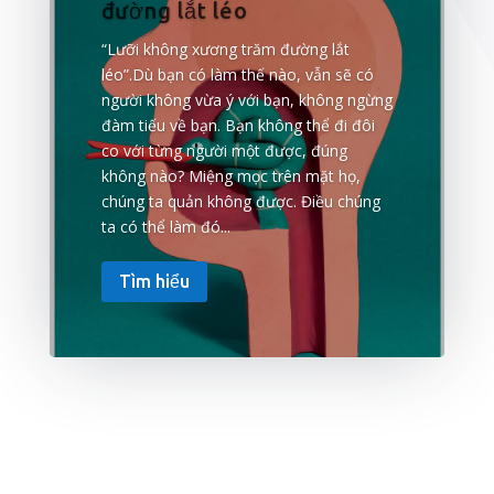
đường lắt léo
“Lưỡi không xương trăm đường lắt
léo”.Dù bạn có làm thế nào, vẫn sẽ có
người không vừa ý với bạn, không ngừng
đàm tiếu về bạn. Bạn không thể đi đôi
co với từng người một được, đúng
không nào? Miệng mọc trên mặt họ,
chúng ta quản không được. Điều chúng
ta có thể làm đó...
Tìm hiểu