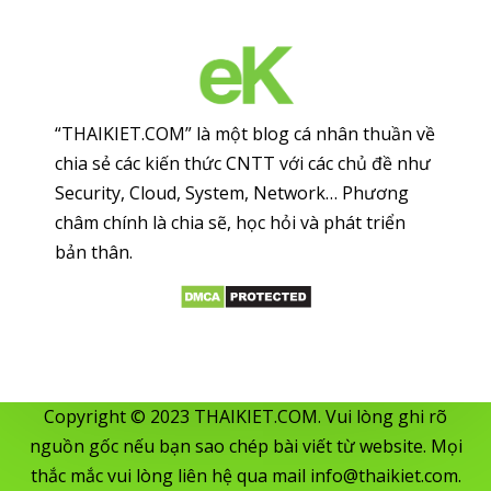
“THAIKIET.COM” là một blog cá nhân thuần về
chia sẻ các kiến thức CNTT với các chủ đề như
Security, Cloud, System, Network… Phương
châm chính là chia sẽ, học hỏi và phát triển
bản thân.
Copyright © 2023 THAIKIET.COM. Vui lòng ghi rõ
nguồn gốc nếu bạn sao chép bài viết từ website. Mọi
thắc mắc vui lòng liên hệ qua mail
info@thaikiet.com
.