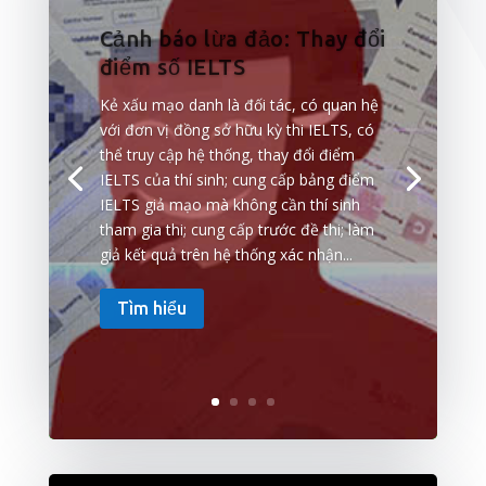
Cảnh báo lừa đảo: Thay đổi
điểm số IELTS
Kẻ xấu mạo danh là đối tác, có quan hệ
với đơn vị đồng sở hữu kỳ thi IELTS, có
thể truy cập hệ thống, thay đổi điểm
IELTS của thí sinh; cung cấp bảng điểm
IELTS giả mạo mà không cần thí sinh
tham gia thi; cung cấp trước đề thi; làm
giả kết quả trên hệ thống xác nhận...
Tìm hiểu