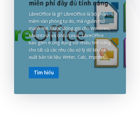
miễn phí đầy đủ tính năng
LibreOffice là gì? LibreOffice là bộ phần
mềm văn phòng tự do, mã nguồn mở
mạnh mẽ. Được đóng gói cho Windows,
Macintosh và GNU/Linux, LibreOffice
bao gồm 6 ứng dụng với nhiều tính năng
cho tất cả các nhu cầu xử lý dữ liệu và
xuất bản tài liệu: Writer, Calc, Impress,...
Tìm hiểu