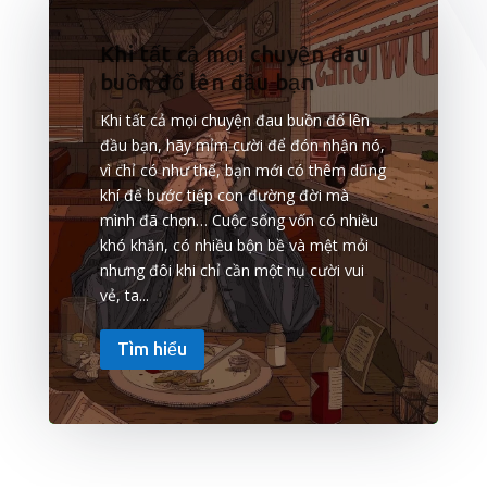
Khi tất cả mọi chuyện đau
buồn đổ lên đầu bạn
Khi tất cả mọi chuyện đau buồn đổ lên
đầu bạn, hãy mỉm cười để đón nhận nó,
vì chỉ có như thế, bạn mới có thêm dũng
khí để bước tiếp con đường đời mà
mình đã chọn… Cuộc sống vốn có nhiều
khó khăn, có nhiều bộn bề và mệt mỏi
nhưng đôi khi chỉ cần một nụ cười vui
vẻ, ta...
Tìm hiểu