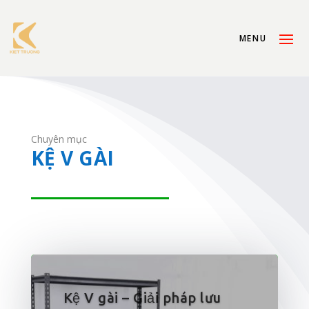
Chuyên mục
KỆ V GÀI
Kệ V gài – Giải pháp lưu