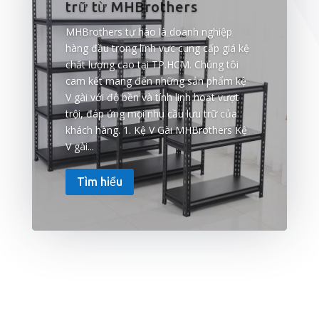
trữ từ MHBrothers
MHBrothers tự hào là doanh nghiệp
hàng đầu trong lĩnh vực cung cấp giá kệ
chất lượng cao tại TP.HCM. Chúng tôi
cam kết mang đến những sản phẩm kệ
V gài với độ bền và tính linh hoạt vượt
trội, đáp ứng mọi nhu cầu lưu trữ của
khách hàng. 1. Kệ V Gài MHBrothers Kệ
V gài...
Tìm hiểu