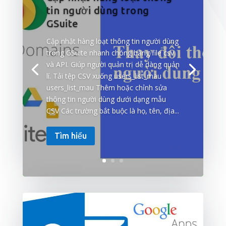
tin người dùng trong
GSuite
Cập nhật hàng loạt thông tin người dùng
trong GSuite nhanh chóng bằng file csv
và API. Giúp người quản trị dễ dàng quản
lí. Tải tệp CSV xuống users_list_mau
users_list_mau Thêm hoặc chỉnh sửa
thông tin người dùng dưới dạng mẫu
CSV Các trường bắt buộc là họ, tên, địa...
Tìm hiểu