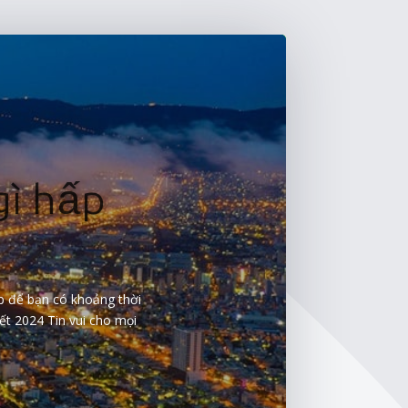
gì hấp
p để bạn có khoảng thời
ết 2024 Tin vui cho mọi