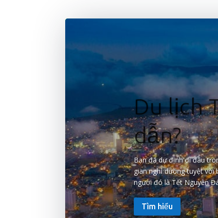
Du lịch
dẫn?
Bạn đã dự định đi đâu tro
gian nghỉ dưỡng tuyệt vời 
người đó là Tết Nguyên Đán
Tìm hiểu