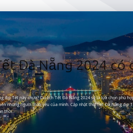
 Tết Đà Nẵng 2024 có 
ng dịp Tết này chưa? Du lịch Tết Đà Nẵng 2024 sẽ là lựa chọn phù hợ
bên những người thân yêu của mình. Cập nhật thời tiết Đà Nẵng dịp T
 thời...