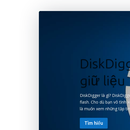
DiskDig
giữ liệu
DiskDigger là gì? DiskDigg
flash. Cho dù bạn vô tình 
là muốn xem những tập tin.
Tìm hiểu