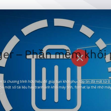
ger – Phần mềm khôi
er là chương trình hữu hiệu để giúp bạn khôi phục tập tin đã mất từ ổ
xóa một số tài liệu hay tranh ảnh khỏi máy tính, format lại thẻ nhớ m
..